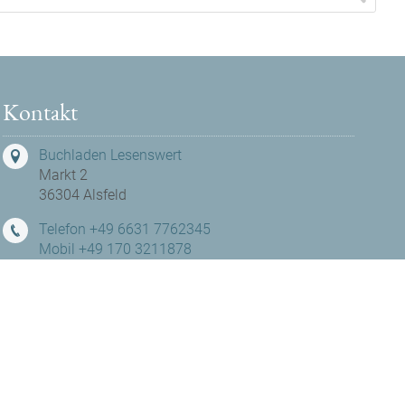
Kontakt
Buchladen Lesenswert
Markt 2
36304 Alsfeld
Telefon +49 6631 7762345
Mobil +49 170 3211878
hallo@buchladen-lesenswert.de