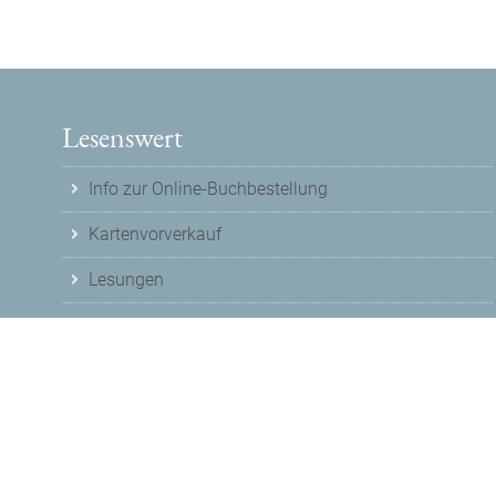
Lesenswert
Info zur Online-Buchbestellung
Kartenvorverkauf
Lesungen
© 2026
Buchladen Lesenswert
Nutzungshinweise