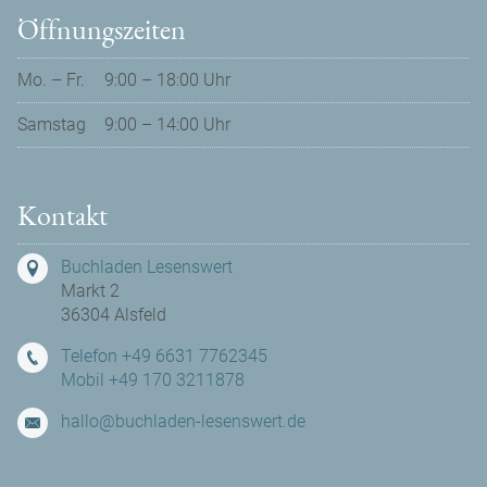
Öffnungszeiten
Mo. – Fr.
9:00 – 18:00 Uhr
Samstag
9:00 – 14:00 Uhr
Kontakt
Buchladen Lesenswert
Markt 2
36304 Alsfeld
Telefon +49 6631 7762345
Mobil +49 170 3211878
hallo@buchladen-lesenswert.de