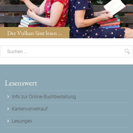
Der Vulkan lässt lesen …
Suche
Suchen
S
Lesenswert
Info zur Online-Buchbestellung
Kartenvorverkauf
Lesungen