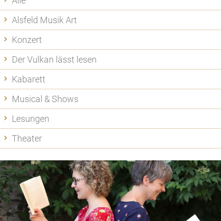
Alle
Alsfeld Musik Art
Konzert
Der Vulkan lässt lesen
Kabarett
Musical & Shows
Lesungen
Theater