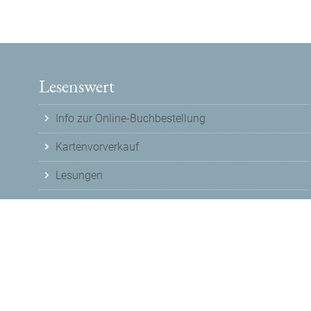
Lesenswert
Info zur Online-Buchbestellung
Kartenvorverkauf
Lesungen
© 2026
Buchladen Lesenswert
Nutzungshinweise