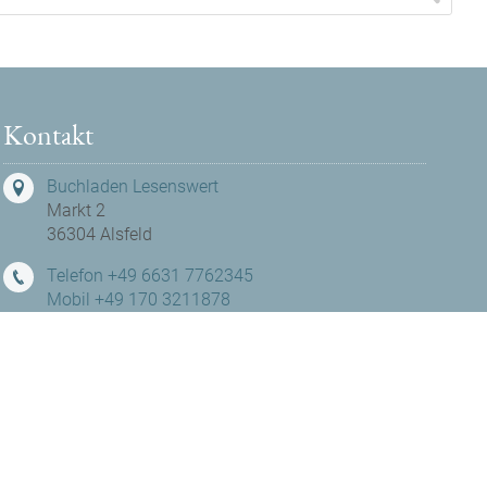
Kontakt
Buchladen Lesenswert
Markt 2
36304 Alsfeld
Telefon +49 6631 7762345
Mobil +49 170 3211878
hallo@buchladen-lesenswert.de