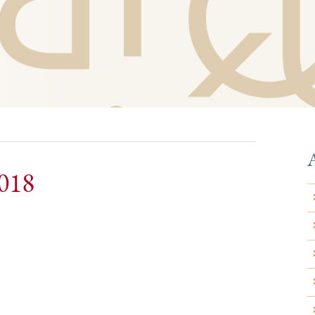
A
018