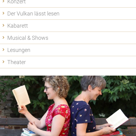
Konzert
Der Vulkan lässt lesen
Kabarett
Musical & Shows
Lesungen
Theater