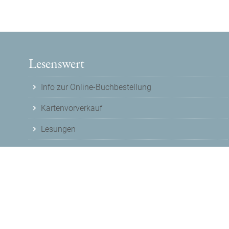
Lesenswert
Info zur Online-Buchbestellung
Kartenvorverkauf
Lesungen
© 2026
Buchladen Lesenswert
Nutzungshinweise