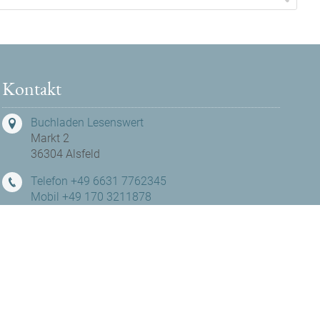
Kontakt
Buchladen Lesenswert
Markt 2
36304 Alsfeld
Telefon +49 6631 7762345
Mobil +49 170 3211878
hallo@buchladen-lesenswert.de