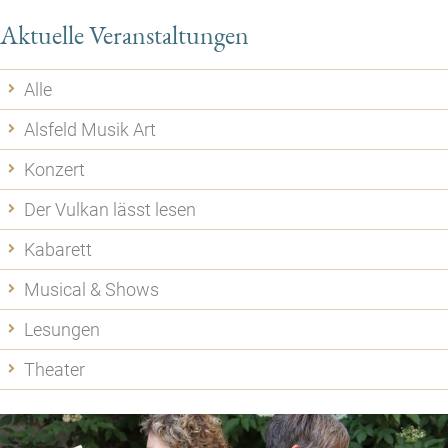
Aktuelle Veranstaltungen
Alle
Alsfeld Musik Art
Konzert
Der Vulkan lässt lesen
Kabarett
Musical & Shows
Lesungen
Theater