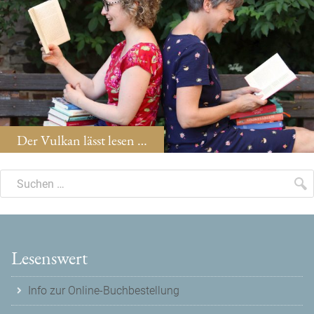
Der Vulkan lässt lesen …
Suche
Suchen
S
Lesenswert
Info zur Online-Buchbestellung