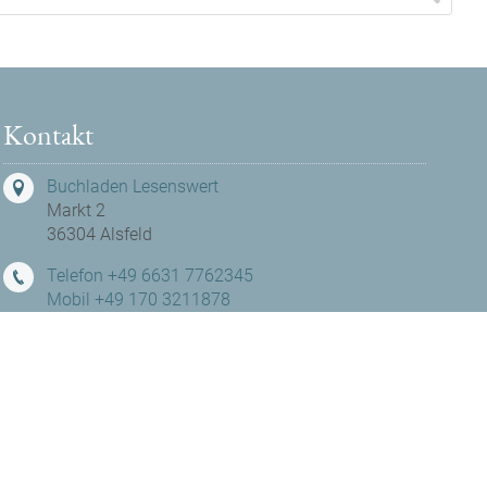
Kontakt
Buchladen Lesenswert
Markt 2
36304 Alsfeld
Telefon +49 6631 7762345
Mobil +49 170 3211878
hallo@buchladen-lesenswert.de