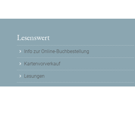
Lesenswert
Info zur Online-Buchbestellung
Kartenvorverkauf
Lesungen
© 2026
Buchladen Lesenswert
Nutzungshinweise