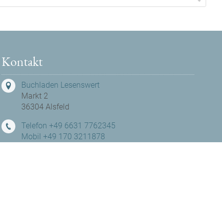
Kontakt
Buchladen Lesenswert
Markt 2
36304 Alsfeld
Telefon +49 6631 7762345
Mobil +49 170 3211878
hallo@buchladen-lesenswert.de