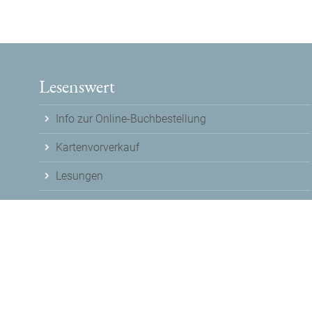
Lesenswert
Info zur Online-Buchbestellung
Kartenvorverkauf
Lesungen
© 2026
Buchladen Lesenswert
Nutzungshinweise